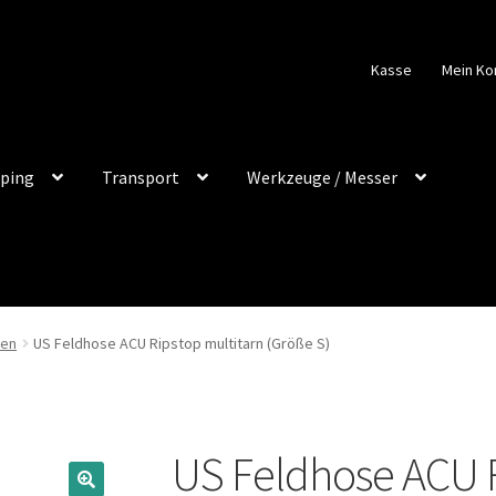
Kasse
Mein Ko
ping
Transport
Werkzeuge / Messer
sen
US Feldhose ACU Ripstop multitarn (Größe S)
US Feldhose ACU R