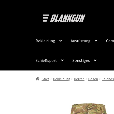
Zur
Zum
Navigation
Inhalt
springen
springen
Bekleidung
Ausrüstung
Cam
Schießsport
Sonstiges
Start
Bekleidung
Herren
Hosen
Feldho