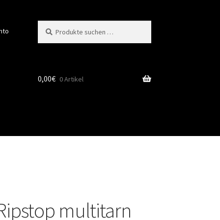
Suchen
Suchen
nto
nach:
0,00
€
0 Artikel
ipstop multitarn