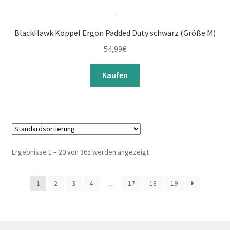
BlackHawk Koppel Ergon Padded Duty schwarz (Größe M)
54,99
€
Kaufen
Ergebnisse 1 – 20 von 365 werden angezeigt
1
2
3
4
…
17
18
19