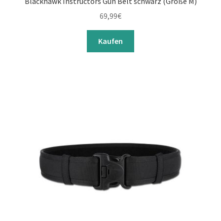
Blackhawk Instructors Gun Belt schwarz (Größe M)
69,99
€
Kaufen