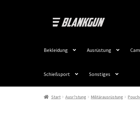
Zur
Zum
Navigation
Inhalt
springen
springen
Bekleidung
Ausrüstung
Cam
Schießsport
Sonstiges
Start
Ausr?stung
Militärausrüstung
Pouch