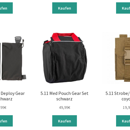
ufen
Kaufen
Kau
 Deploy Gear
5.11 Med Pouch Gear Set
5.11 Strobe
chwarz
schwarz
coy
,99
€
49,99
€
19,
ufen
Kaufen
Kau