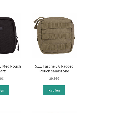
.6 Med Pouch
5.11 Tasche 6.6 Padded
arz
Pouch sandstone
99
€
29,99
€
fen
Kaufen