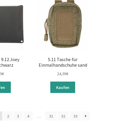
 9.12 Joey
5.11 Tasche für
chwarz
Einmalhandschuhe sand
99
€
24,99
€
fen
Kaufen
2
3
4
…
31
32
33