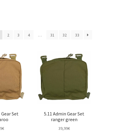
2
3
4
…
31
32
33
 Gear Set
5.11 Admin Gear Set
aroo
ranger green
99
€
39,99
€