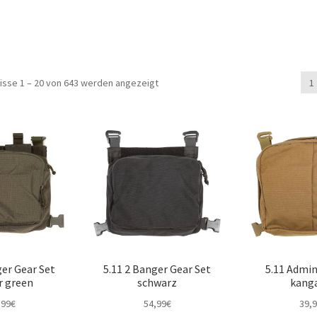
isse 1 – 20 von 643 werden angezeigt
1
ger Gear Set
5.11 2 Banger Gear Set
5.11 Admin
r green
schwarz
kang
,99
€
54,99
€
39,