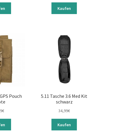
fen
Kaufen
/GPS Pouch
5.11 Tasche 3.6 Med Kit
ote
schwarz
99
€
34,99
€
fen
Kaufen