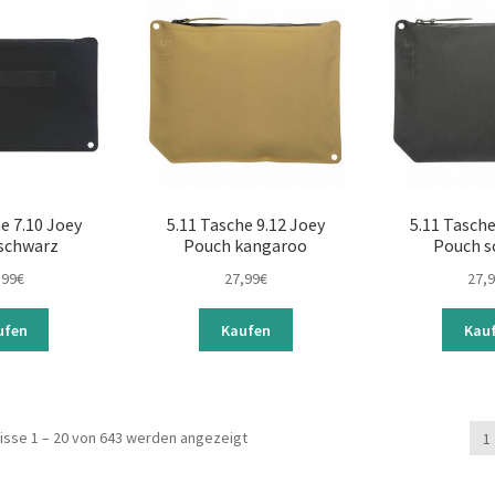
e 7.10 Joey
5.11 Tasche 9.12 Joey
5.11 Tasche
schwarz
Pouch kangaroo
Pouch s
,99
€
27,99
€
27,
ufen
Kaufen
Kau
isse 1 – 20 von 643 werden angezeigt
1