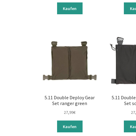
Kaufen
Ka
5.11 Double Deploy Gear
5.11 Double
Set ranger green
Set s
27,99
€
27
Kaufen
Ka