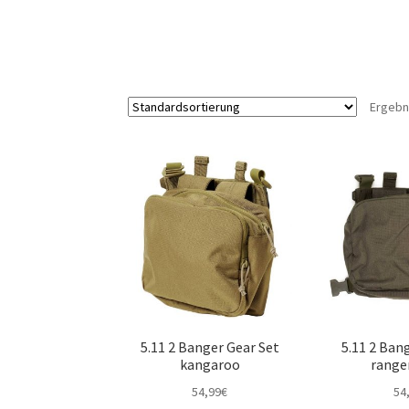
Ergebn
5.11 2 Banger Gear Set
5.11 2 Ban
kangaroo
range
54,99
€
54