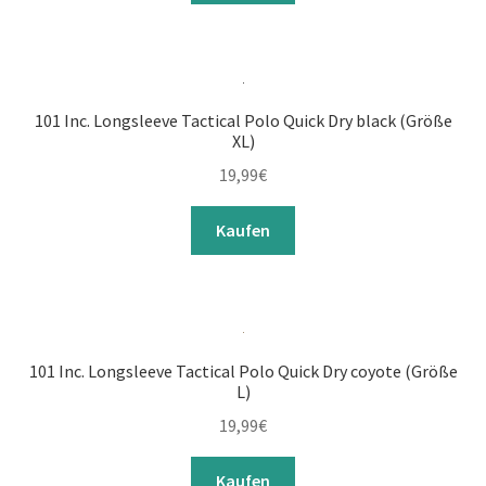
Unterm
Camping
öffnen
Unterm
Transport
öffnen
101 Inc. Longsleeve Tactical Polo Quick Dry black (Größe
XL)
Unterm
Werkzeuge / Messer
öffnen
19,99
€
Unterm
Schießsport
öffnen
Kaufen
Unterm
Sonstiges
öffnen
101 Inc. Longsleeve Tactical Polo Quick Dry coyote (Größe
L)
19,99
€
Kaufen