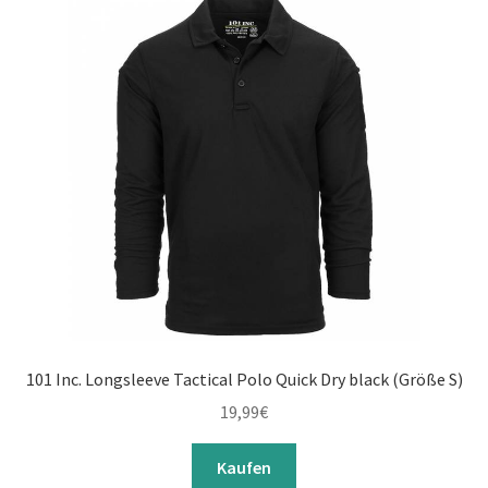
Shirts
Sportshirts
Tank Tops
Shorts
Unterm
Unterwäsche
öffnen
Unterm
Kopfbedeckung
öffnen
Unterm
Militärbekleidung
öffnen
101 Inc. Longsleeve Tactical Polo Quick Dry black (Größe S)
Unterm
Stiefel / Schuhe & mehr
19,99
€
öffnen
Unterm
Ausrüstung
Kaufen
öffnen