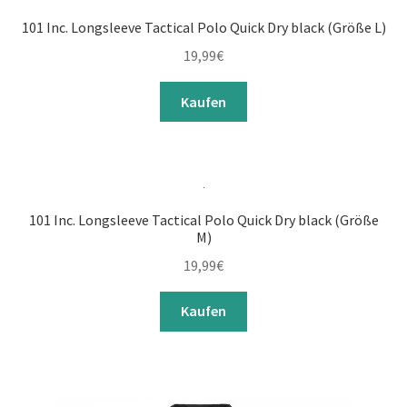
Unterm
Jacken
101 Inc. Longsleeve Tactical Polo Quick Dry black (Größe L)
öffnen
19,99
€
Kombis
Kaufen
Unterm
Pullover
öffnen
Unterm
Shirts / Hemden
öffnen
Combat Shirts
101 Inc. Longsleeve Tactical Polo Quick Dry black (Größe
M)
19,99
€
Hemden kurz
Kaufen
Hemden lang
Polo Shirts