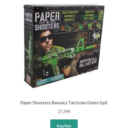
RC-Fahrzeuge
Sonstiges
Stofftiere
Unterm
Specials
öffnen
Paper Shooters Bausatz Tactician Green Spit
27,99
€
Kaufen