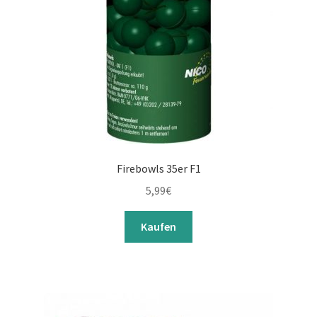
Firebowls 35er F1
5,99
€
Kaufen