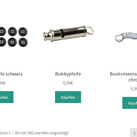
fe schwarz
Bobbypfeife
Bootsmanns
chr
99
€
5,99
€
5,9
ufen
Kaufen
Kau
isse 1 – 20 von 382 werden angezeigt
1