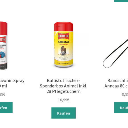
luvonin Spray
Ballistol Tücher-
Bandschli
0 ml
Spenderbox Animal inkl.
Anneau 80 
28 Pflegetüchern
99
€
8,9
10,99
€
ufen
Kau
Kaufen