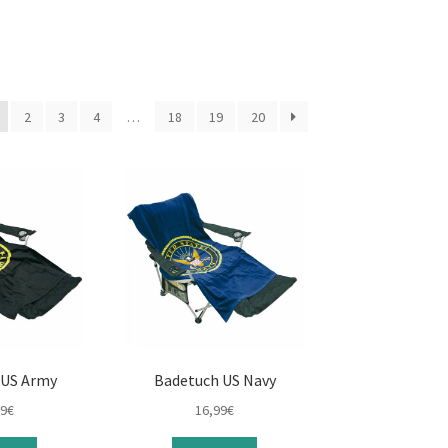
2
3
4
…
18
19
20
 US Army
Badetuch US Navy
99
€
16,99
€