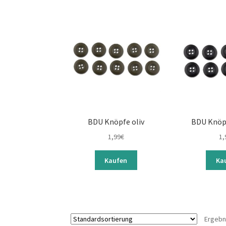
BDU Knöpfe oliv
BDU Knöp
1,99
€
1,
Kaufen
Ka
Ergebn