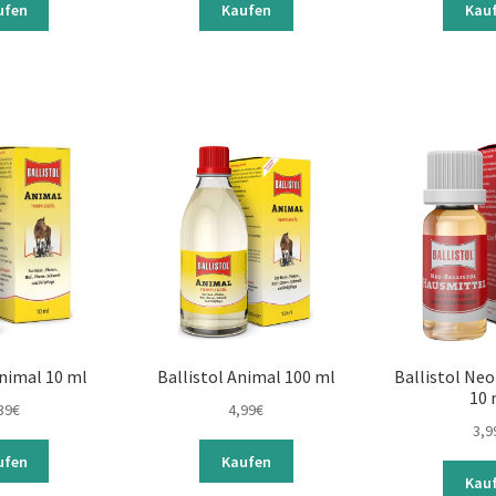
ufen
Kaufen
Kau
Animal 10 ml
Ballistol Animal 100 ml
Ballistol Ne
10 
39
€
4,99
€
3,9
ufen
Kaufen
Kau