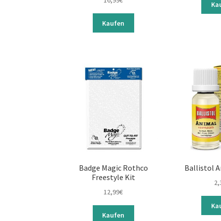
16,99
€
Ka
Kaufen
Badge Magic Rothco
Ballistol 
Freestyle Kit
2,
12,99
€
Ka
Kaufen