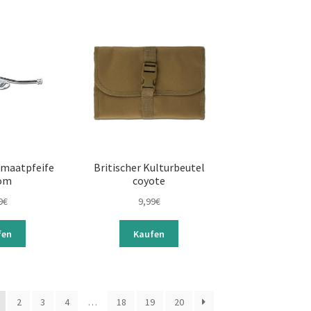
maatpfeife
Britischer Kulturbeutel
om
coyote
9
€
9,99
€
fen
Kaufen
2
3
4
…
18
19
20