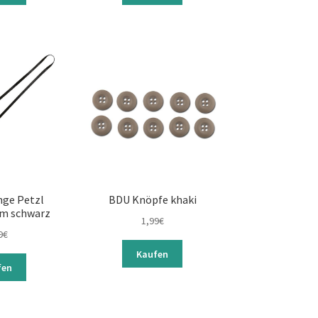
nge Petzl
BDU Knöpfe khaki
cm schwarz
1,99
€
9
€
Kaufen
fen