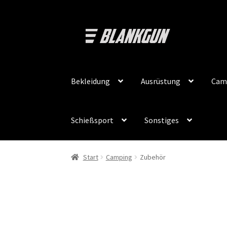
Zur
Zum
Navigation
Inhalt
springen
springen
Bekleidung
Ausrüstung
Cam
Schießsport
Sonstiges
Start
Camping
Zubehör