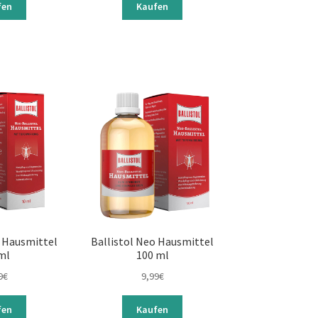
fen
Kaufen
o Hausmittel
Ballistol Neo Hausmittel
ml
100 ml
9
€
9,99
€
fen
Kaufen