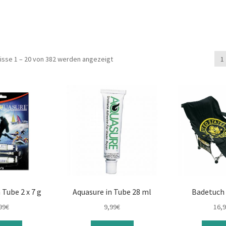
isse 1 – 20 von 382 werden angezeigt
1
 Tube 2 x 7 g
Aquasure in Tube 28 ml
Badetuch
99
€
9,99
€
16,