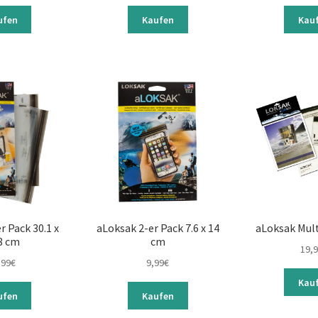
ufen
Kaufen
Kau
r Pack 30.1 x
aLoksak 2-er Pack 7.6 x 14
aLoksak Mult
8 cm
cm
19,
,99
€
9,99
€
Kau
ufen
Kaufen