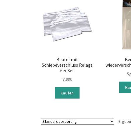
Beutel mit
Be
Schiebeverschluss Relags
wiederversch
6er Set
5,
7,99
€
Ka
Kaufen
Ergebn