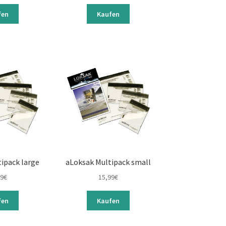
fen
Kaufen
ipack large
aLoksak Multipack small
99
€
15,99
€
fen
Kaufen