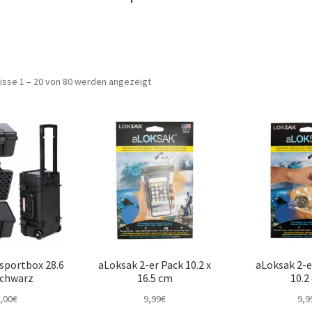
isse 1 – 20 von 80 werden angezeigt
nsportbox 28.6
aLoksak 2-er Pack 10.2 x
aLoksak 2-e
schwarz
16.5 cm
10.2
,00
€
9,99
€
9,9