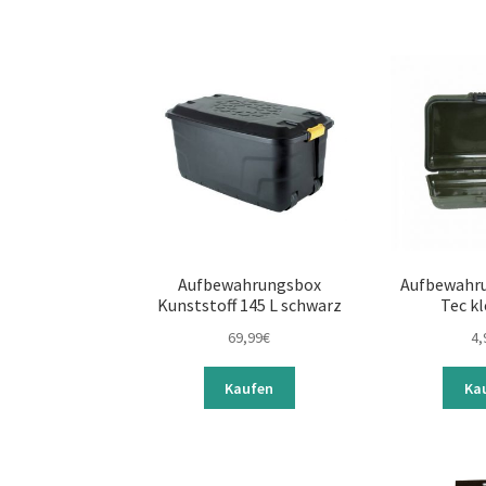
Aufbewahrungsbox
Aufbewahru
Kunststoff 145 L schwarz
Tec kl
69,99
€
4,
Kaufen
Ka