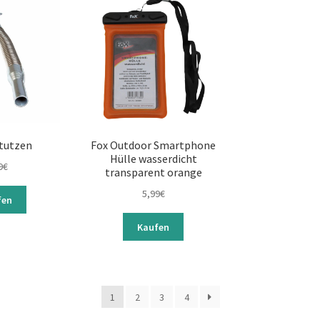
stutzen
Fox Outdoor Smartphone
Hülle wasserdicht
9
€
transparent orange
5,99
€
fen
Kaufen
1
2
3
4