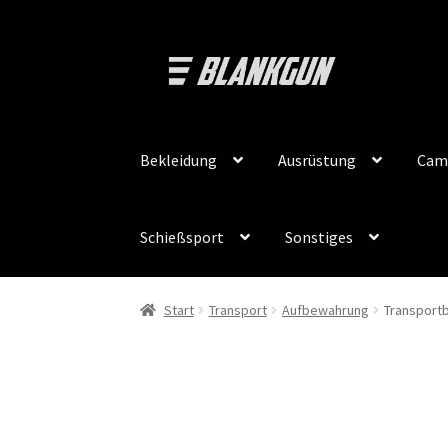
Zur
Zum
Navigation
Inhalt
springen
springen
Bekleidung
Ausrüstung
Cam
Schießsport
Sonstiges
Start
Transport
Aufbewahrung
Transport