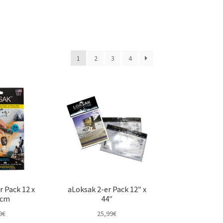
1
2
3
4
r Pack 12 x
aLoksak 2-er Pack 12″ x
 cm
44″
9
€
25,99
€