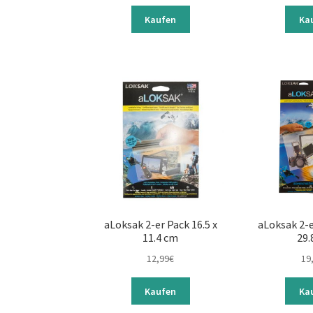
Kaufen
Ka
aLoksak 2-er Pack 16.5 x
aLoksak 2-e
11.4 cm
29.
12,99
€
19
Kaufen
Ka