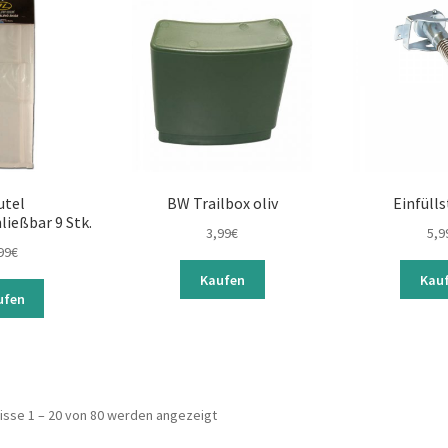
utel
BW Trailbox oliv
Einfüll
ließbar 9 Stk.
3,99
€
5,9
99
€
Kaufen
Kau
ufen
isse 1 – 20 von 80 werden angezeigt