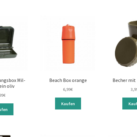
ngsbox Mil-
Beach Box orange
Becher mit
ein oliv
6,99
€
3,9
99
€
Kaufen
Kau
ufen