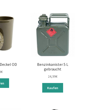
 Deckel OD
Benzinkanister 5 L
gebraucht
9
€
24,99
€
fen
Kaufen