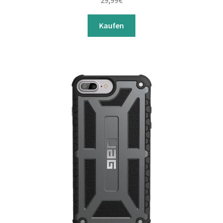
29,99
€
Kaufen