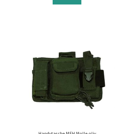
Handytasche MFH Molle oliv