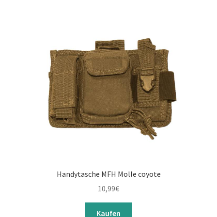
Schießsport
öffnen
Unterm
Sonstiges
öffnen
Handytasche MFH Molle coyote
10,99
€
Kaufen