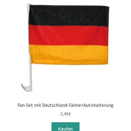
Geschenkartikel
öffnen
Unterm
Katalog / Kundenkarte
öffnen
Unterm
Spielzeug
öffnen
Unterm
Specials
öffnen
Fan-Set mit Deutschland-Fahne+Autohalterung
3,49
€
Kaufen