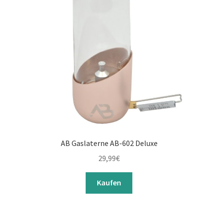
Batterien
Kerzen / Fackeln
Leuchtstäbe
Stirnlampen
Unterm
Taschenlampen / Lampen
öffnen
Handlampen / Laternen
AB Gaslaterne AB-602 Deluxe
29,99
€
Taschenlampen
Kaufen
Zubehör
Unterm