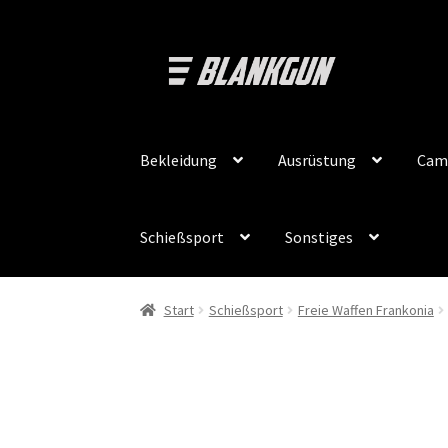
Zur
Zum
Navigation
Inhalt
springen
springen
Bekleidung
Ausrüstung
Cam
Schießsport
Sonstiges
Start
Schießsport
Freie Waffen Frankonia