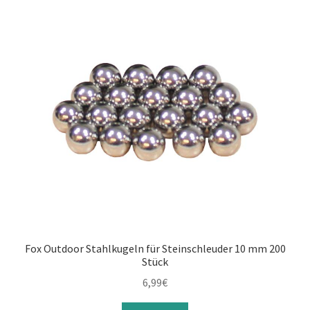
Luftdruckwaffen
öffnen
Unterm
Gas / Schreckschuss
öffnen
Unterm
Luftgewehre
öffnen
Munition & Wiederladen
Unterm
Paintball
öffnen
Unterm
Softair
öffnen
Unterm
Zubehör
öffnen
Fox Outdoor Stahlkugeln für Steinschleuder 10 mm 200
Unterm
Sonstiges
Stück
öffnen
6,99
€