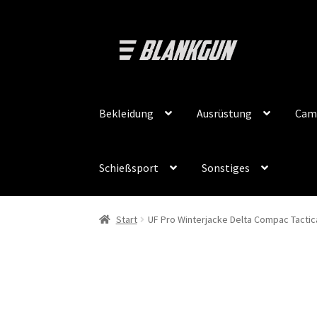
Zur
Zum
Navigation
Inhalt
springen
springen
Bekleidung
Ausrüstung
Cam
Schießsport
Sonstiges
Start
UF Pro Winterjacke Delta Compac Tactic