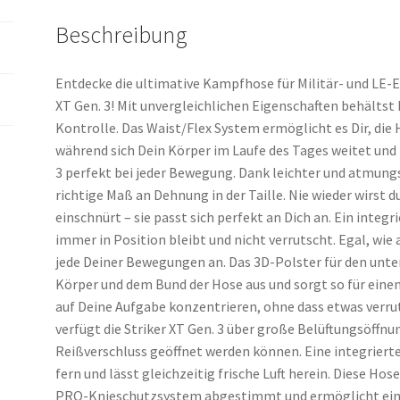
Beschreibung
Entdecke die ultimative Kampfhose für Militär- und LE-E
XT Gen. 3! Mit unvergleichlichen Eigenschaften behältst 
Kontrolle. Das Waist/Flex System ermöglicht es Dir, die
während sich Dein Körper im Laufe des Tages weitet und 
3 perfekt bei jeder Bewegung. Dank leichter und atmungs
richtige Maß an Dehnung in der Taille. Nie wieder wirst 
einschnürt – sie passt sich perfekt an Dich an. Ein integr
immer in Position bleibt und nicht verrutscht. Egal, wie a
jede Deiner Bewegungen an. Das 3D-Polster für den unte
Körper und dem Bund der Hose aus und sorgt so für einen 
auf Deine Aufgabe konzentrieren, ohne dass etwas verru
verfügt die Striker XT Gen. 3 über große Belüftungsöffn
Reißverschluss geöffnet werden können. Eine integrier
fern und lässt gleichzeitig frische Luft herein. Diese H
PRO-Knieschutzsystem abgestimmt und ermöglicht eine