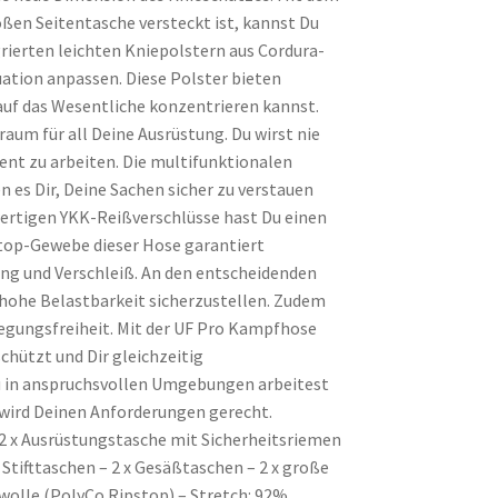
ßen Seitentasche versteckt ist, kannst Du
rierten leichten Kniepolstern aus Cordura-
uation anpassen. Diese Polster bieten
 auf das Wesentliche konzentrieren kannst.
raum für all Deine Ausrüstung. Du wirst nie
ient zu arbeiten. Die multifunktionalen
 es Dir, Deine Sachen sicher zu verstauen
wertigen YKK-Reißverschlüsse hast Du einen
stop-Gewebe dieser Hose garantiert
g und Verschleiß. An den entscheidenden
 hohe Belastbarkeit sicherzustellen. Zudem
egungsfreiheit. Mit der UF Pro Kampfhose
schützt und Dir gleichzeitig
u in anspruchsvollen Umgebungen arbeitest
 wird Deinen Anforderungen gerecht.
 2 x Ausrüstungstasche mit Sicherheitsriemen
Stifttaschen – 2 x Gesäßtaschen – 2 x große
wolle (PolyCo Ripstop) – Stretch: 92%