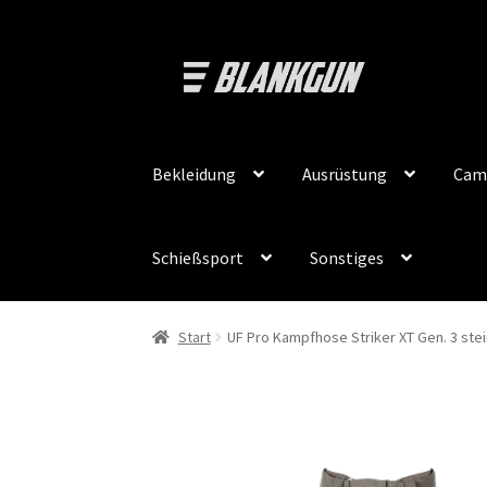
Zur
Zum
Navigation
Inhalt
springen
springen
Bekleidung
Ausrüstung
Cam
Schießsport
Sonstiges
Start
UF Pro Kampfhose Striker XT Gen. 3 stei