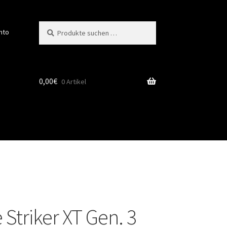
Suchen
Suchen
nto
nach:
0,00
€
0 Artikel
Striker XT Gen. 3