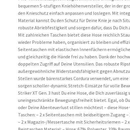
bequemen 5-stufigen Kniehöhenversteller, der in der gro
den Knieschutz einfach anpassen und loslegen. Mit integ
Material kannst Du den Schutz für Deine Knie je nach Sit
robuste Abriebfestigkeit und sorgen dafür, dass Du Dich
Mit zahlreichen Taschen bietet diese Hose reichlich Stau
wieder Probleme haben, organisiert zu bleiben und effiz
Seitentaschen mit elastischen Innenfächern ermöglichen
und gleichzeitig die Hände frei zu haben. Dank der hoch
doppelten Zugriff auf Deine Utensilien. Das robuste Rip
außergewöhnliche Widerstandsfähigkeit gegen Abnutzun
Stellen wurde bärenstarkes Cordura verwendet, um eine
sorgen scholler-dynamic Stretch-Einsätze für volle Bew
Striker XT Gen. 3 hast Du eine Hose, die Dich zuverlässig 
uneingeschränkte Bewegungsfreiheit bietet. Egal, ob D
oder Deine Abenteuerlust stillen möchtest – diese Hose
Taschen: – 2 x Seitentaschen mit beidseitigem Zugang –
– 2 x Magazin-/Messertasche mit Sicherheitsriemen – 2 x 
Beintaschen Material: – Hose: 67% Polyester, 33% Baum