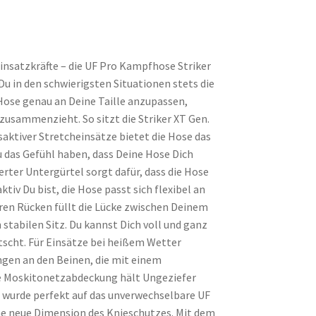
insatzkräfte – die UF Pro Kampfhose Striker
Du in den schwierigsten Situationen stets die
 Hose genau an Deine Taille anzupassen,
zusammenzieht. So sitzt die Striker XT Gen.
aktiver Stretcheinsätze bietet die Hose das
du das Gefühl haben, dass Deine Hose Dich
ierter Untergürtel sorgt dafür, dass die Hose
ktiv Du bist, die Hose passt sich flexibel an
ren Rücken füllt die Lücke zwischen Deinem
stabilen Sitz. Du kannst Dich voll und ganz
tscht. Für Einsätze bei heißem Wetter
ungen an den Beinen, die mit einem
te Moskitonetzabdeckung hält Ungeziefer
ose wurde perfekt auf das unverwechselbare UF
 neue Dimension des Knieschutzes. Mit dem