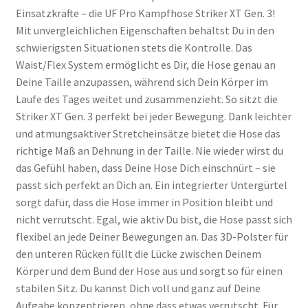
Einsatzkräfte – die UF Pro Kampfhose Striker XT Gen. 3!
Mit unvergleichlichen Eigenschaften behältst Du in den
schwierigsten Situationen stets die Kontrolle. Das
Waist/Flex System ermöglicht es Dir, die Hose genau an
Deine Taille anzupassen, während sich Dein Körper im
Laufe des Tages weitet und zusammenzieht. So sitzt die
Striker XT Gen. 3 perfekt bei jeder Bewegung. Dank leichter
und atmungsaktiver Stretcheinsätze bietet die Hose das
richtige Maß an Dehnung in der Taille. Nie wieder wirst du
das Gefühl haben, dass Deine Hose Dich einschnürt – sie
passt sich perfekt an Dich an. Ein integrierter Untergürtel
sorgt dafür, dass die Hose immer in Position bleibt und
nicht verrutscht. Egal, wie aktiv Du bist, die Hose passt sich
flexibel an jede Deiner Bewegungen an. Das 3D-Polster für
den unteren Rücken füllt die Lücke zwischen Deinem
Körper und dem Bund der Hose aus und sorgt so für einen
stabilen Sitz. Du kannst Dich voll und ganz auf Deine
Aufgabe konzentrieren, ohne dass etwas verrutscht. Für