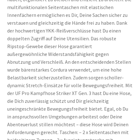
multifunktionalen Seitentaschen mit elastischen
Innenfächern ermöglichen es Dir, Deine Sachen sicher zu
verstauen und gleichzeitig die Hände frei zu haben. Dank
der hochwertigen YKK-Reißverschlüsse hast Du einen
doppelten Zugriff auf Deine Utensilien. Das robuste
Ripstop-Gewebe dieser Hose garantiert
außergewöhnliche Widerstandsfähigkeit gegen
Abnutzung und Verschleiß. An den entscheidenden Stellen
wurde bärenstarkes Cordura verwendet, um eine hohe
Belastbarkeit sicherzustellen. Zudem sorgen scholler-
dynamic Stretch-Einsätze für volle Bewegungsfreiheit. Mit
der UF Pro Kampfhose Striker XT Gen. 3 hast Du eine Hose,
die Dich zuverlässig schützt und Dir gleichzeitig
uneingeschränkte Bewegungsfreiheit bietet. Egal, ob Du
in anspruchsvollen Umgebungen arbeitest oder Deine
Abenteuerlust stillen möchtest – diese Hose wird Deinen
Anforderungen gerecht. Taschen: – 2 x Seitentaschen mit
beidseitigem Zugang – 2 x Ausrüstungstasche mit