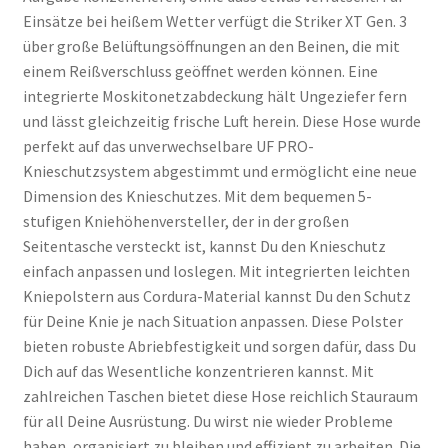
Einsätze bei heißem Wetter verfügt die Striker XT Gen. 3
über große Belüftungsöffnungen an den Beinen, die mit
einem Reißverschluss geöffnet werden können. Eine
integrierte Moskitonetzabdeckung hält Ungeziefer fern
und lässt gleichzeitig frische Luft herein. Diese Hose wurde
perfekt auf das unverwechselbare UF PRO-
Knieschutzsystem abgestimmt und ermöglicht eine neue
Dimension des Knieschutzes. Mit dem bequemen 5-
stufigen Kniehöhenversteller, der in der großen
Seitentasche versteckt ist, kannst Du den Knieschutz
einfach anpassen und loslegen. Mit integrierten leichten
Kniepolstern aus Cordura-Material kannst Du den Schutz
für Deine Knie je nach Situation anpassen. Diese Polster
bieten robuste Abriebfestigkeit und sorgen dafür, dass Du
Dich auf das Wesentliche konzentrieren kannst. Mit
zahlreichen Taschen bietet diese Hose reichlich Stauraum
für all Deine Ausrüstung. Du wirst nie wieder Probleme
haben, organisiert zu bleiben und effizient zu arbeiten. Die