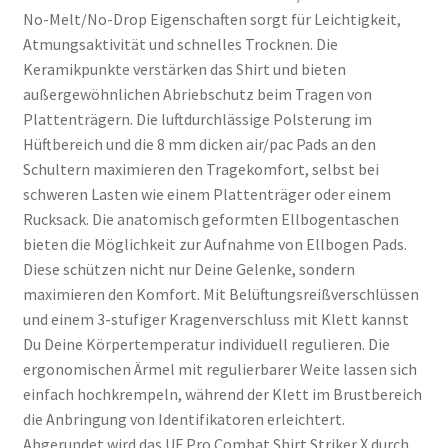
No-Melt/No-Drop Eigenschaften sorgt für Leichtigkeit,
Atmungsaktivität und schnelles Trocknen. Die
Keramikpunkte verstärken das Shirt und bieten
außergewöhnlichen Abriebschutz beim Tragen von
Plattenträgern. Die luftdurchlässige Polsterung im
Hüftbereich und die 8 mm dicken air/pac Pads an den
Schultern maximieren den Tragekomfort, selbst bei
schweren Lasten wie einem Plattenträger oder einem
Rucksack. Die anatomisch geformten Ellbogentaschen
bieten die Möglichkeit zur Aufnahme von Ellbogen Pads.
Diese schützen nicht nur Deine Gelenke, sondern
maximieren den Komfort. Mit Belüftungsreißverschlüssen
und einem 3-stufiger Kragenverschluss mit Klett kannst
Du Deine Körpertemperatur individuell regulieren. Die
ergonomischen Ärmel mit regulierbarer Weite lassen sich
einfach hochkrempeln, während der Klett im Brustbereich
die Anbringung von Identifikatoren erleichtert.
Abgerundet wird das UF Pro Combat Shirt Striker X durch