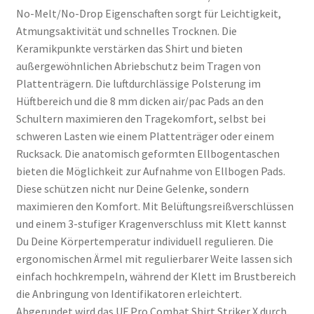
No-Melt/No-Drop Eigenschaften sorgt für Leichtigkeit,
Atmungsaktivität und schnelles Trocknen. Die
Keramikpunkte verstärken das Shirt und bieten
außergewöhnlichen Abriebschutz beim Tragen von
Plattenträgern. Die luftdurchlässige Polsterung im
Hüftbereich und die 8 mm dicken air/pac Pads an den
Schultern maximieren den Tragekomfort, selbst bei
schweren Lasten wie einem Plattenträger oder einem
Rucksack. Die anatomisch geformten Ellbogentaschen
bieten die Möglichkeit zur Aufnahme von Ellbogen Pads.
Diese schützen nicht nur Deine Gelenke, sondern
maximieren den Komfort. Mit Belüftungsreißverschlüssen
und einem 3-stufiger Kragenverschluss mit Klett kannst
Du Deine Körpertemperatur individuell regulieren. Die
ergonomischen Ärmel mit regulierbarer Weite lassen sich
einfach hochkrempeln, während der Klett im Brustbereich
die Anbringung von Identifikatoren erleichtert.
Abgerundet wird das UF Pro Combat Shirt Striker X durch