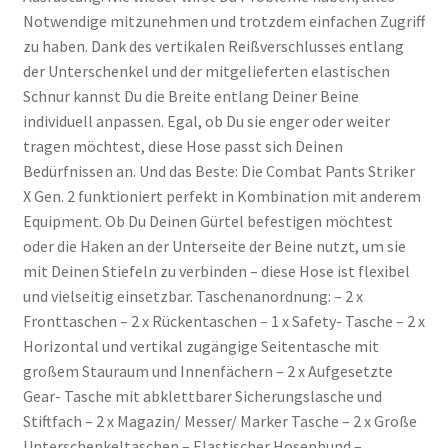
Notwendige mitzunehmen und trotzdem einfachen Zugriff
zu haben. Dank des vertikalen Reißverschlusses entlang
der Unterschenkel und der mitgelieferten elastischen
Schnur kannst Du die Breite entlang Deiner Beine
individuell anpassen. Egal, ob Du sie enger oder weiter
tragen möchtest, diese Hose passt sich Deinen
Bedürfnissen an. Und das Beste: Die Combat Pants Striker
X Gen. 2 funktioniert perfekt in Kombination mit anderem
Equipment. Ob Du Deinen Gürtel befestigen möchtest
oder die Haken an der Unterseite der Beine nutzt, um sie
mit Deinen Stiefeln zu verbinden – diese Hose ist flexibel
und vielseitig einsetzbar. Taschenanordnung: – 2 x
Fronttaschen – 2 x Rückentaschen – 1 x Safety- Tasche – 2 x
Horizontal und vertikal zugängige Seitentasche mit
großem Stauraum und Innenfächern – 2 x Aufgesetzte
Gear- Tasche mit abklettbarer Sicherungslasche und
Stiftfach – 2 x Magazin/ Messer/ Marker Tasche – 2 x Große
Unterschenkeltaschen – Elastischer Hosenbund –