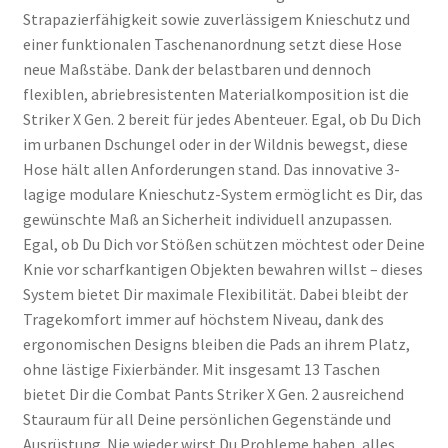
Strapazierfähigkeit sowie zuverlässigem Knieschutz und
einer funktionalen Taschenanordnung setzt diese Hose
neue Maßstäbe. Dank der belastbaren und dennoch
flexiblen, abriebresistenten Materialkomposition ist die
Striker X Gen. 2 bereit für jedes Abenteuer. Egal, ob Du Dich
im urbanen Dschungel oder in der Wildnis bewegst, diese
Hose hält allen Anforderungen stand. Das innovative 3-
lagige modulare Knieschutz-System ermöglicht es Dir, das
gewünschte Maß an Sicherheit individuell anzupassen.
Egal, ob Du Dich vor Stößen schützen möchtest oder Deine
Knie vor scharfkantigen Objekten bewahren willst – dieses
System bietet Dir maximale Flexibilität. Dabei bleibt der
Tragekomfort immer auf höchstem Niveau, dank des
ergonomischen Designs bleiben die Pads an ihrem Platz,
ohne lästige Fixierbänder. Mit insgesamt 13 Taschen
bietet Dir die Combat Pants Striker X Gen. 2 ausreichend
Stauraum für all Deine persönlichen Gegenstände und
Ausrüstung. Nie wieder wirst Du Probleme haben, alles