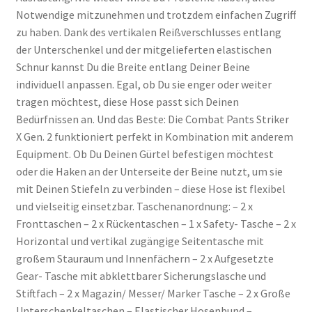
Notwendige mitzunehmen und trotzdem einfachen Zugriff
zu haben. Dank des vertikalen Reißverschlusses entlang
der Unterschenkel und der mitgelieferten elastischen
Schnur kannst Du die Breite entlang Deiner Beine
individuell anpassen. Egal, ob Du sie enger oder weiter
tragen möchtest, diese Hose passt sich Deinen
Bedürfnissen an. Und das Beste: Die Combat Pants Striker
X Gen. 2 funktioniert perfekt in Kombination mit anderem
Equipment. Ob Du Deinen Gürtel befestigen möchtest
oder die Haken an der Unterseite der Beine nutzt, um sie
mit Deinen Stiefeln zu verbinden – diese Hose ist flexibel
und vielseitig einsetzbar. Taschenanordnung: – 2 x
Fronttaschen – 2 x Rückentaschen – 1 x Safety- Tasche – 2 x
Horizontal und vertikal zugängige Seitentasche mit
großem Stauraum und Innenfächern – 2 x Aufgesetzte
Gear- Tasche mit abklettbarer Sicherungslasche und
Stiftfach – 2 x Magazin/ Messer/ Marker Tasche – 2 x Große
Unterschenkeltaschen – Elastischer Hosenbund –