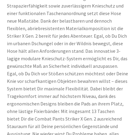
Strapazierfähigkeit sowie zuverlässigem Knieschutz und
einer funktionalen Taschenanordnung setzt diese Hose
neue Maßstäbe. Dank der belastbaren und dennoch
flexiblen, abriebresistenten Materialkomposition ist die
Striker X Gen. 2 bereit für jedes Abenteuer. Egal, ob Du Dich
im urbanen Dschungel oder in der Wildnis bewegst, diese
Hose hält allen Anforderungen stand. Das innovative 3-
lagige modulare Knieschutz-System ermöglicht es Dir, das
gewünschte Maß an Sicherheit individuell anzupassen.
Egal, ob Du Dich vor Stößen schützen möchtest oder Deine
Knie vor scharfkantigen Objekten bewahren willst – dieses
System bietet Dir maximale Flexibilität. Dabei bleibt der
Tragekomfort immer auf höchstem Niveau, dank des
ergonomischen Designs bleiben die Pads an ihrem Platz,
ohne lästige Fixierbänder. Mit insgesamt 13 Taschen
bietet Dir die Combat Pants Striker X Gen. 2 ausreichend
Stauraum für all Deine persönlichen Gegenstände und
Ausrüstung. Nie wieder wirst Du Probleme haben, alles