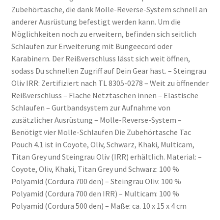
Zubehörtasche, die dank Molle-Reverse-System schnell an
anderer Ausrüstung befestigt werden kann. Um die
Möglichkeiten noch zu erweitern, befinden sich seitlich
Schlaufen zur Erweiterung mit Bungeecord oder
Karabinern. Der Reißverschluss lässt sich weit öffnen,
sodass Du schnellen Zugriff auf Dein Gear hast. – Steingrau
Oliv IRR: Zertifiziert nach TL 8305-0278 – Weit zu öffnender
Reißverschluss – Flache Netztaschen innen – Elastische
Schlaufen – Gurtbandsystem zur Aufnahme von
zusätzlicher Ausrüstung – Molle-Reverse-System –
Benötigt vier Molle-Schlaufen Die Zubehörtasche Tac
Pouch 4.1 ist in Coyote, Oliv, Schwarz, Khaki, Multicam,
Titan Grey und Steingrau Oliv (IRR) erhältlich. Material: –
Coyote, Oliv, Khaki, Titan Grey und Schwarz: 100 %
Polyamid (Cordura 700 den) – Steingrau Oliv: 100 %
Polyamid (Cordura 700 den IRR) – Multicam: 100 %
Polyamid (Cordura 500 den) – Maße: ca. 10 x 15 x 4 cm