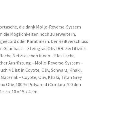
hörtasche, die dank Molle-Reverse-System
m die Möglichkeiten noch zu erweitern,
ngeecord oder Karabinern. Der Reißverschluss
n Gear hast. – Steingrau Oliv IRR: Zertifiziert
Flache Netztaschen innen – Elastische
cher Ausrüstung – Molle-Reverse-System –
h 4.1 ist in Coyote, Oliv, Schwarz, Khaki,
Material: – Coyote, Oliv, Khaki, Titan Grey
rau Oliv: 100 % Polyamid (Cordura 700 den
: ca. 10 x 15 x 4 cm