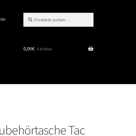
Suchen
Suchen
nto
nach:
0,00
€
0 Artikel
Zubehörtasche Tac