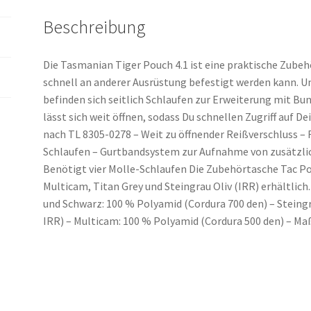
Beschreibung
Die Tasmanian Tiger Pouch 4.1 ist eine praktische Zube
schnell an anderer Ausrüstung befestigt werden kann. U
befinden sich seitlich Schlaufen zur Erweiterung mit Bu
lässt sich weit öffnen, sodass Du schnellen Zugriff auf Dei
nach TL 8305-0278 – Weit zu öffnender Reißverschluss – 
Schlaufen – Gurtbandsystem zur Aufnahme von zusätzli
Benötigt vier Molle-Schlaufen Die Zubehörtasche Tac Pouc
Multicam, Titan Grey und Steingrau Oliv (IRR) erhältlich. 
und Schwarz: 100 % Polyamid (Cordura 700 den) – Steing
IRR) – Multicam: 100 % Polyamid (Cordura 500 den) – Maße