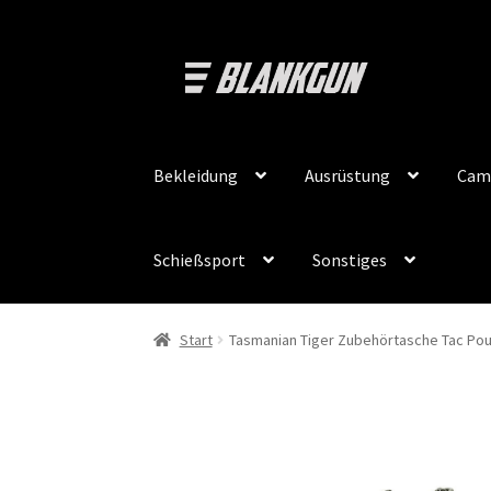
Zur
Zum
Navigation
Inhalt
springen
springen
Bekleidung
Ausrüstung
Cam
Schießsport
Sonstiges
Start
Tasmanian Tiger Zubehörtasche Tac Pouch