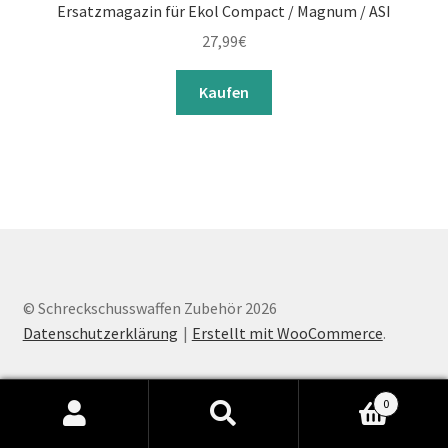
Ersatzmagazin für Ekol Compact / Magnum / ASI
27,99
€
Kaufen
© Schreckschusswaffen Zubehör 2026
Datenschutzerklärung
Erstellt mit WooCommerce
.
0
Suchen
Suchen