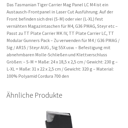
Das Tasmanian Tiger Carrier Mag Panel LC M4 ist ein
Austausch-Frontpanel in Laser Cut Ausführung. Auf der
Front befinden sich drei (S-M) oder vier (L-XL) fest
vernähten Magazintaschen für M4, G36 PMAG, Steyr etc –
Passt zu TT Plate Carrier MK IV, TT Plate Carrier LC, TT
Modular Gunners Pack – Zu verwenden für M4 / G36 PMAG /
Sig / AR15 / Steyr AUG , Sig 55X usw. – Befestigung mit
abnehmbaren Molle-Schließen und Klettverschluss
Größen: – S-M = Maße: 24 x 18,5 x 2,5 cm / Gewicht: 230 g –
L-XL = Maße: 31 x 22 x 2,5 cm / Gewicht: 320 g – Material:
100% Polyamid Cordura 700 den
Ähnliche Produkte