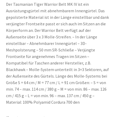
Der Tasmanian Tiger Warrior Belt MK IV ist ein
Ausrüstungsgürtel mit abnehmbarem Innengürtel. Das
gepolsterte Material ist in der Länge einstellbar und dank
verjüngter Frontseite passt er sich auch im Sitzen an die
Körperform an. Der Warrior Belt verfügt auf der
Außenseite über 3 x 3 Molle-Streifen. – In der Länge
einstellbar – Abnehmbarer Innengürtel – 3D-
Meshpolsterung – 50 mm SR-Schließe – Verjüngte
Frontseite für angenehmes Tragen im Sitzen –
Kompatibel für Taschen anderer Hersteller, z.B.
Blackhawk – Molle-System unterteilt in 3×3 Sektoren, auf
der Außenseite des Gürtels. Länge des Molle-Systems bei
Größe S = 64 cm / M = 77 cm / L = 91 cm Größen: – S = von
min. 74 – max. 114 cm / 380 g – M = von min. 86 – max. 126
cm / 415 g – L = von min. 96 – max. 137 cm / 450 g –
Material: 100% Polyamid Cordura 700 den