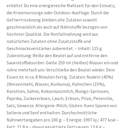
erhältst Du eine energiereiche Mahlzeit für den Einsatz,
die Krisenvorsorge oder Outdoor-Ausflüge. Durch die
Gefriertrocknung bleiben alle Zutaten sowohl
geschmacklich als auch auf Nährstoffe bezogen von
höchster Qualität. Die Notfallnahrung wird aus
natürlichen Zutaten ohne Zusatzstoffe und
Geschmacksverstärker zubereitet. – Inhalt: 115 g
Zubereitung: Reiße den Beutel auf und entferne den
Sauerstoffabsorber. Gieße 250 ml (heißes) Wasser ein und
rühre mehrfach um. Verschließe den Beutel wieder. Dein
Essen ist in ca. 8 Minuten fertig. Zutaten: Nudeln (45%)
(Weizenmehl, Wasser, Kurkuma), Hühnchen (15%),
Karotten, Sahne, Kokosnussmilch, Mungo-Sprossen,
Paprika, Zuckererbsen, Lauch, Erbsen, Pilze, Petersilie,
Salz, Gewürze. Allergene: Milch, Gluten. Kann Spuren von
Sellerie und Senf enthalten. Durchschnittliche
Nährwertangaben pro 100 g: – Energie: 1997 kj / 477 kcal –
Fett: 21,8 g – davon gesättigte Fettsäuren: 13,6 g –