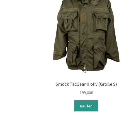
Smock TacGear II oliv (Größe S)
199,00
€
Kaufen