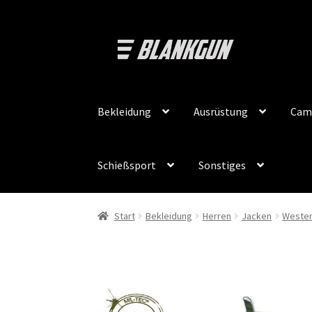
Zur
Zum
Navigation
Inhalt
springen
springen
Bekleidung
Ausrüstung
Cam
Schießsport
Sonstiges
Start
Bekleidung
Herren
Jacken
Weste