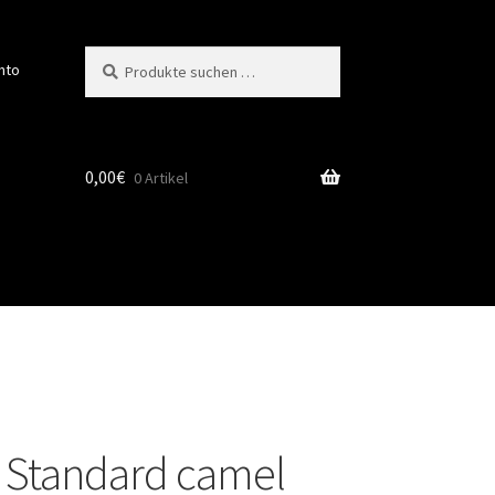
Suchen
Suchen
nto
nach:
0,00
€
0 Artikel
 Standard camel