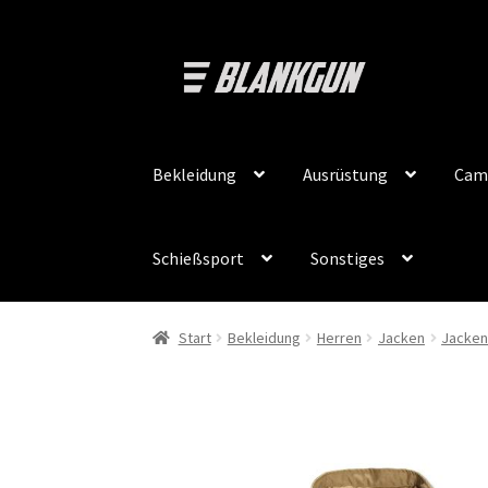
Zur
Zum
Navigation
Inhalt
springen
springen
Bekleidung
Ausrüstung
Cam
Schießsport
Sonstiges
Start
Bekleidung
Herren
Jacken
Jacke