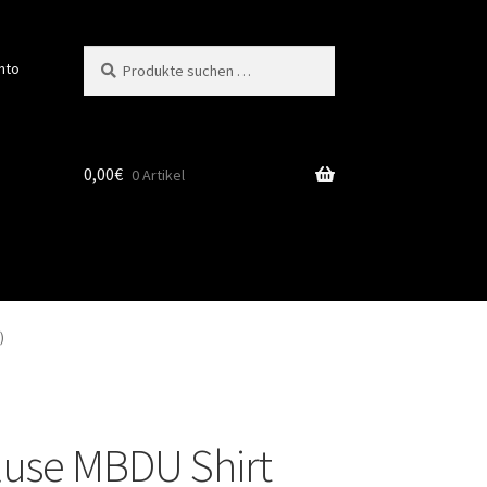
Suchen
Suchen
nto
nach:
0,00
€
0 Artikel
)
luse MBDU Shirt