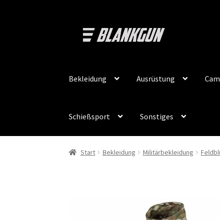
Zur
Zum
Navigation
Inhalt
springen
springen
Bekleidung
Ausrüstung
Cam
Schießsport
Sonstiges
Start
Bekleidung
Militärbekleidung
Feldbl