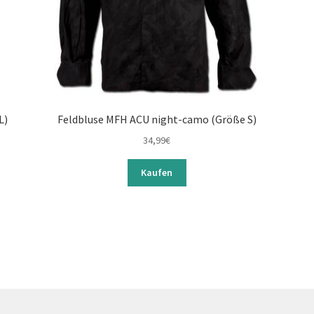
L)
Feldbluse MFH ACU night-camo (Größe S)
34,99
€
Kaufen