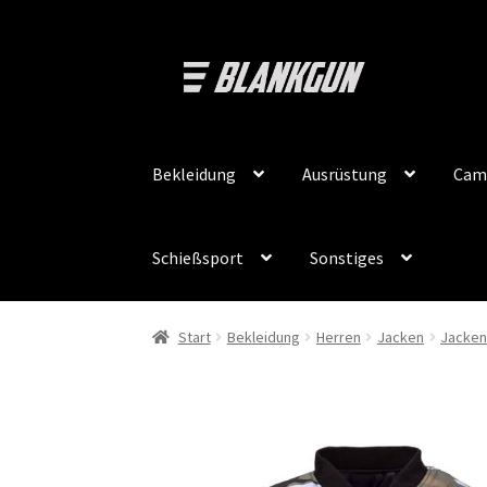
Zur
Zum
Navigation
Inhalt
springen
springen
Bekleidung
Ausrüstung
Cam
Schießsport
Sonstiges
Start
Bekleidung
Herren
Jacken
Jacke