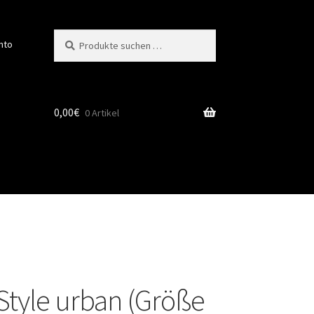
Suchen
Suchen
nto
nach:
0,00
€
0 Artikel
Style urban (Größe