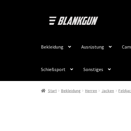
Zur
Zum
Navigation
Inhalt
springen
springen
Bekleidung
Ausrüstung
Cam
Schießsport
Sonstiges
Start
Bekleidung
Herren
Jacken
Feldja