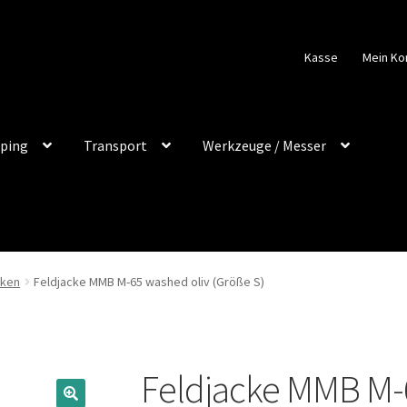
Kasse
Mein Ko
ping
Transport
Werkzeuge / Messer
cken
Feldjacke MMB M-65 washed oliv (Größe S)
Feldjacke MMB M-