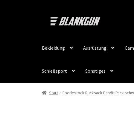
Zur
Zum
Navigation
Inhalt
springen
springen
Bekleidung
Ausrüstung
Cam
Schießsport
Sonstiges
Start
Eberlestock Rucksack Bandit Pack schw