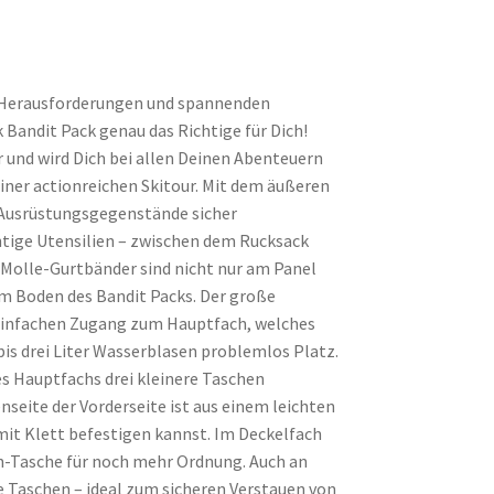
n Herausforderungen und spannenden
Bandit Pack genau das Richtige für Dich!
r und wird Dich bei allen Deinen Abenteuern
einer actionreichen Skitour. Mit dem äußeren
e Ausrüstungsgegenstände sicher
htige Utensilien – zwischen dem Rucksack
n Molle-Gurtbänder sind nicht nur am Panel
m Boden des Bandit Packs. Der große
n einfachen Zugang zum Hauptfach, welches
 bis drei Liter Wasserblasen problemlos Platz.
es Hauptfachs drei kleinere Taschen
nseite der Vorderseite ist aus einem leichten
mit Klett befestigen kannst. Im Deckelfach
sh-Tasche für noch mehr Ordnung. Auch an
e Taschen – ideal zum sicheren Verstauen von