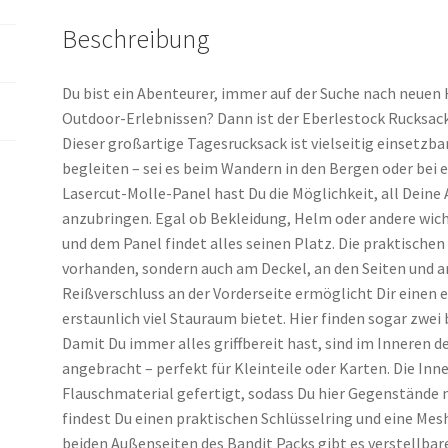
Beschreibung
Du bist ein Abenteurer, immer auf der Suche nach neue
Outdoor-Erlebnissen? Dann ist der Eberlestock Rucksack 
Dieser großartige Tagesrucksack ist vielseitig einsetzba
begleiten – sei es beim Wandern in den Bergen oder bei 
Lasercut-Molle-Panel hast Du die Möglichkeit, all Dein
anzubringen. Egal ob Bekleidung, Helm oder andere wic
und dem Panel findet alles seinen Platz. Die praktische
vorhanden, sondern auch am Deckel, an den Seiten und a
Reißverschluss an der Vorderseite ermöglicht Dir eine
erstaunlich viel Stauraum bietet. Hier finden sogar zwei
Damit Du immer alles griffbereit hast, sind im Inneren d
angebracht – perfekt für Kleinteile oder Karten. Die Inne
Flauschmaterial gefertigt, sodass Du hier Gegenstände 
findest Du einen praktischen Schlüsselring und eine Me
beiden Außenseiten des Bandit Packs gibt es verstellbar