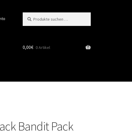
Suchen
Suchen
nto
nach:
0,00
€
0 Artikel
ack Bandit Pack