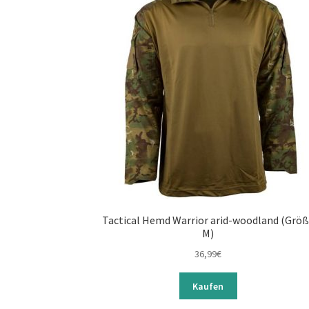
Tactical Hemd Warrior arid-woodland (Grö
M)
36,99
€
Kaufen