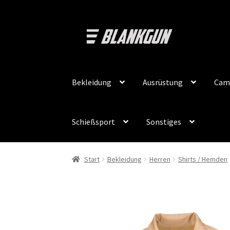
Zur
Zum
Navigation
Inhalt
springen
springen
Bekleidung
Ausrüstung
Cam
Schießsport
Sonstiges
Start
Bekleidung
Herren
Shirts / Hemden