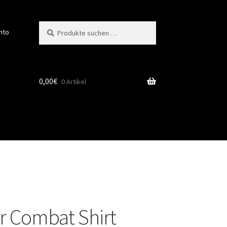
Suchen
Suchen
nto
nach:
0,00
€
0 Artikel
r Combat Shirt