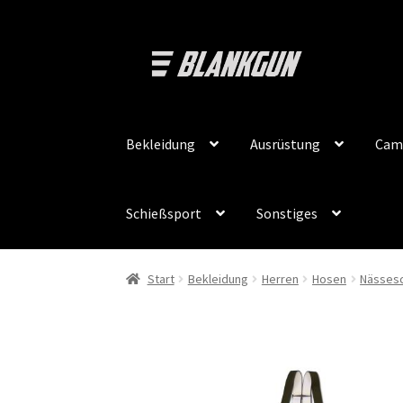
Zur
Zum
Navigation
Inhalt
springen
springen
Bekleidung
Ausrüstung
Cam
Schießsport
Sonstiges
Start
Bekleidung
Herren
Hosen
Nässes