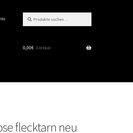
Suchen
Suchen
nto
nach:
0,00
€
0 Artikel
se flecktarn neu