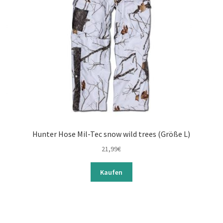
Hunter Hose Mil-Tec snow wild trees (Größe L)
21,99
€
Kaufen