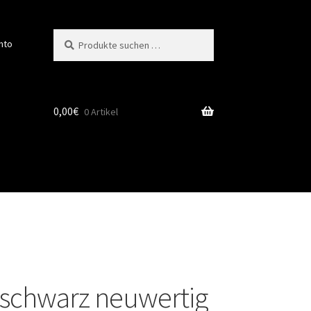
Suchen
Suchen
nto
nach:
0,00
€
0 Artikel
schwarz neuwertig