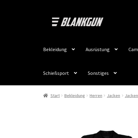
Zur
Zum
Navigation
Inhalt
springen
springen
Bekleidung
Ausrüstung
Cam
Schießsport
Sonstiges
Start
Bekleidung
Herren
Jacken
Jacke