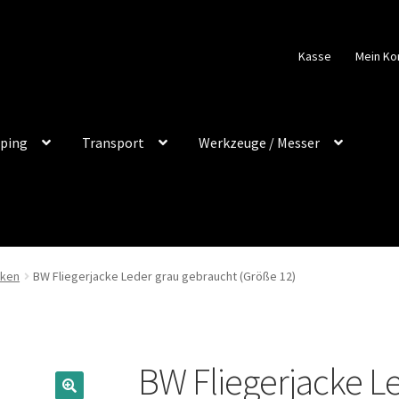
Kasse
Mein Ko
ping
Transport
Werkzeuge / Messer
cken
BW Fliegerjacke Leder grau gebraucht (Größe 12)
BW Fliegerjacke L