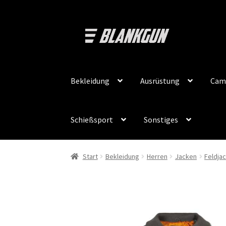
Zur
Zum
Navigation
Inhalt
springen
springen
Bekleidung
Ausrüstung
Cam
Schießsport
Sonstiges
Start
Bekleidung
Herren
Jacken
Feldja