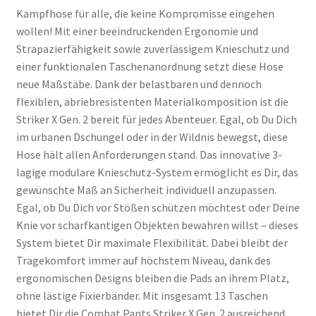
Kampfhose für alle, die keine Kompromisse eingehen
wollen! Mit einer beeindruckenden Ergonomie und
Strapazierfähigkeit sowie zuverlässigem Knieschutz und
einer funktionalen Taschenanordnung setzt diese Hose
neue Maßstäbe. Dank der belastbaren und dennoch
flexiblen, abriebresistenten Materialkomposition ist die
Striker X Gen. 2 bereit für jedes Abenteuer. Egal, ob Du Dich
im urbanen Dschungel oder in der Wildnis bewegst, diese
Hose hält allen Anforderungen stand. Das innovative 3-
lagige modulare Knieschutz-System ermöglicht es Dir, das
gewünschte Maß an Sicherheit individuell anzupassen.
Egal, ob Du Dich vor Stößen schützen möchtest oder Deine
Knie vor scharfkantigen Objekten bewahren willst – dieses
System bietet Dir maximale Flexibilität. Dabei bleibt der
Tragekomfort immer auf höchstem Niveau, dank des
ergonomischen Designs bleiben die Pads an ihrem Platz,
ohne lästige Fixierbänder. Mit insgesamt 13 Taschen
bietet Dir die Combat Pants Striker X Gen. 2 ausreichend