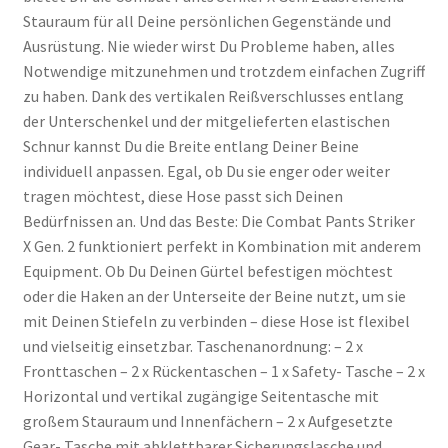
Stauraum für all Deine persönlichen Gegenstände und
Ausrüstung. Nie wieder wirst Du Probleme haben, alles
Notwendige mitzunehmen und trotzdem einfachen Zugriff
zu haben. Dank des vertikalen Reißverschlusses entlang
der Unterschenkel und der mitgelieferten elastischen
Schnur kannst Du die Breite entlang Deiner Beine
individuell anpassen. Egal, ob Du sie enger oder weiter
tragen möchtest, diese Hose passt sich Deinen
Bedürfnissen an. Und das Beste: Die Combat Pants Striker
X Gen. 2 funktioniert perfekt in Kombination mit anderem
Equipment. Ob Du Deinen Gürtel befestigen möchtest
oder die Haken an der Unterseite der Beine nutzt, um sie
mit Deinen Stiefeln zu verbinden – diese Hose ist flexibel
und vielseitig einsetzbar. Taschenanordnung: – 2 x
Fronttaschen – 2 x Rückentaschen – 1 x Safety- Tasche – 2 x
Horizontal und vertikal zugängige Seitentasche mit
großem Stauraum und Innenfächern – 2 x Aufgesetzte
Gear- Tasche mit abklettbarer Sicherungslasche und