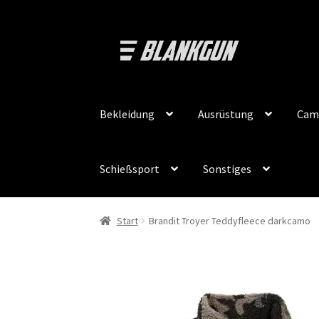
Zur
Zum
Navigation
Inhalt
springen
springen
Bekleidung
Ausrüstung
Cam
Schießsport
Sonstiges
Start
Brandit Troyer Teddyfleece darkcamo