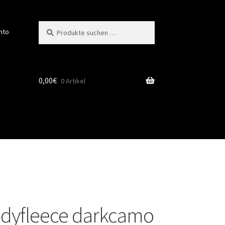
Suchen
Suchen
nto
nach:
0,00
€
0 Artikel
ddyfleece darkcamo