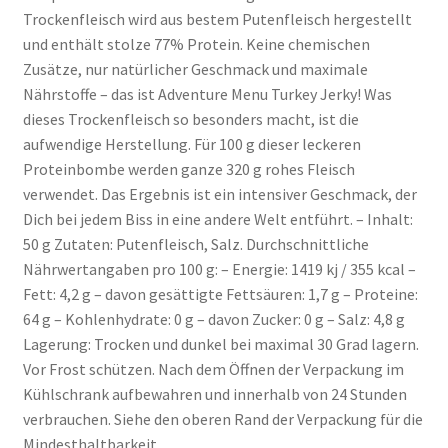
Trockenfleisch wird aus bestem Putenfleisch hergestellt
und enthält stolze 77% Protein. Keine chemischen
Zusätze, nur natürlicher Geschmack und maximale
Nährstoffe – das ist Adventure Menu Turkey Jerky! Was
dieses Trockenfleisch so besonders macht, ist die
aufwendige Herstellung. Für 100 g dieser leckeren
Proteinbombe werden ganze 320 g rohes Fleisch
verwendet. Das Ergebnis ist ein intensiver Geschmack, der
Dich bei jedem Biss in eine andere Welt entführt. – Inhalt:
50 g Zutaten: Putenfleisch, Salz. Durchschnittliche
Nährwertangaben pro 100 g: – Energie: 1419 kj / 355 kcal –
Fett: 4,2 g – davon gesättigte Fettsäuren: 1,7 g – Proteine:
64 g – Kohlenhydrate: 0 g – davon Zucker: 0 g – Salz: 4,8 g
Lagerung: Trocken und dunkel bei maximal 30 Grad lagern.
Vor Frost schützen. Nach dem Öffnen der Verpackung im
Kühlschrank aufbewahren und innerhalb von 24 Stunden
verbrauchen. Siehe den oberen Rand der Verpackung für die
Mindesthaltbarkeit.