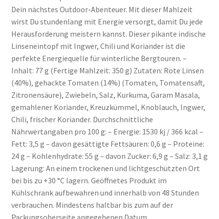
Dein nächstes Outdoor-Abenteuer. Mit dieser Mahlzeit
wirst Du stundenlang mit Energie versorgt, damit Du jede
Herausforderung meistern kannst. Dieser pikante indische
Linseneintopf mit Ingwer, Chili und Koriander ist die
perfekte Energiequelle für winterliche Bergtouren. –
Inhalt: 77 g (Fertige Mahlzeit: 350 g) Zutaten: Rote Linsen
(40%), gehackte Tomaten (14%) (Tomaten, Tomatensaft,
Zitronensäure), Zwiebeln, Salz, Kurkuma, Garam Masala,
gemahlener Koriander, Kreuzkümmel, Knoblauch, Ingwer,
Chili, frischer Koriander. Durchschnittliche
Nährwertangaben pro 100 g: – Energie: 1530 kj / 366 kcal –
Fett: 3,5 g – davon gesättigte Fettsäuren: 0,6 g – Proteine:
24 g – Kohlenhydrate: 55 g – davon Zucker: 6,9 g – Salz: 3,1 g
Lagerung: An einem trockenen und lichtgeschützten Ort
bei bis zu +30 °C lagern. Geöffnetes Produkt im
Kühlschrank aufbewahren und innerhalb von 48 Stunden
verbrauchen. Mindestens haltbar bis zum auf der
Packungsoberseite angegebenen Datum.