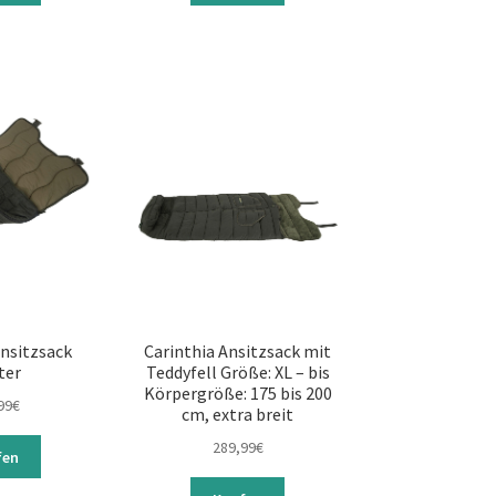
Ansitzsack
Carinthia Ansitzsack mit
ter
Teddyfell Größe: XL – bis
Körpergröße: 175 bis 200
99
€
cm, extra breit
289,99
€
fen