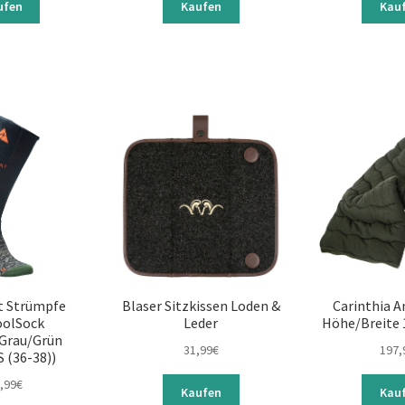
ufen
Kaufen
Kau
t Strümpfe
Blaser Sitzkissen Loden &
Carinthia A
oolSock
Leder
Höhe/Breite 
Grau/Grün
31,99
€
197,
S (36-38))
,99
€
Kaufen
Kau