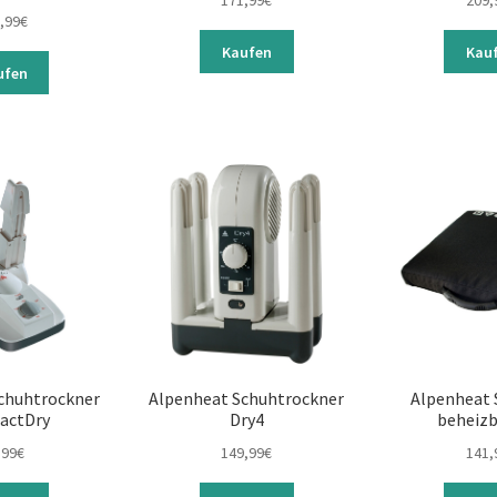
171,99
€
209,
,99
€
Kaufen
Kau
ufen
chuhtrockner
Alpenheat Schuhtrockner
Alpenheat 
actDry
Dry4
beheizb
,99
€
149,99
€
141,