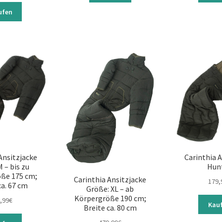
ufen
Ansitzjacke
Carinthia 
 – bis zu
Hun
ße 175 cm;
Carinthia Ansitzjacke
179,
ca. 67 cm
Größe: XL – ab
Körpergröße 190 cm;
,99
€
Kau
Breite ca. 80 cm