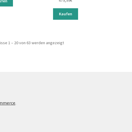
479,99
€
ufen
Kaufen
isse 1 – 20 von 63 werden angezeigt
ommerce
.