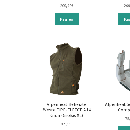
209,99
€
209
Kaufen
Ka
Alpenheat Beheizte
Alpenheat S
Weste FIRE-FLEECE AJ4
Comp
Grün (Größe: XL)
79
209,99
€