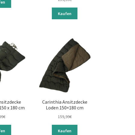
fen
Kaufen
nsitzdecke
Carinthia Ansitzdecke
150 x 180 cm
Loden 150×180 cm
99
€
159,99
€
fen
Kaufen