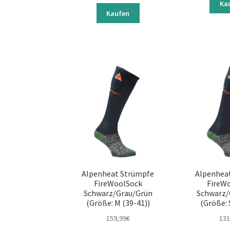
Ka
Kaufen
Alpenheat Strümpfe
Alpenhea
FireWoolSock
FireW
Schwarz/Grau/Grün
Schwarz/
(Größe: M (39-41))
(Größe: 
159,99
€
131