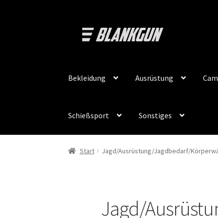
Zur
Zum
Navigation
Inhalt
springen
springen
Bekleidung
Ausrüstung
Cam
Schießsport
Sonstiges
Start
Jagd/Ausrüstung/Jagdbedarf/Körperwä
Jagd/Ausrüstu