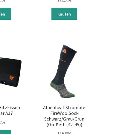
99
€
172,99
€
fen
Kaufen
Sitzkissen
Alpenheat Strümpfe
ar AJ7
FireWoolSock
Schwarz/Grau/Grün
99
€
(Größe: L (42-45))
159,99
€