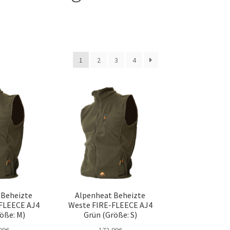
1
2
3
4
 Beheizte
Alpenheat Beheizte
FLEECE AJ4
Weste FIRE-FLEECE AJ4
öße: M)
Grün (Größe: S)