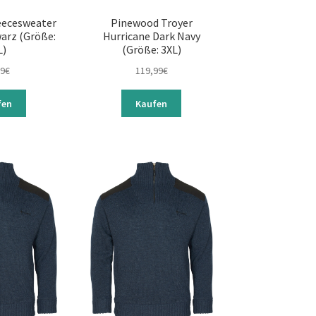
Pinewood Troyer
eecesweater
Hurricane Dark Navy
arz (Größe:
(Größe: 3XL)
L)
119,99
€
99
€
Kaufen
fen