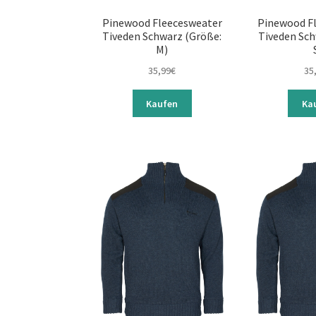
Pinewood Fleecesweater
Pinewood F
Tiveden Schwarz (Größe:
Tiveden Sch
M)
35,99
€
35
Kaufen
Ka