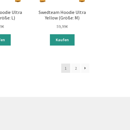
odie Ultra
Swedteam Hoodie Ultra
röße: L)
Yellow (Größe: M)
99
€
59,99
€
fen
Kaufen
1
2