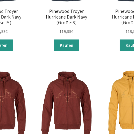
d Troyer
Pinewood Troyer
Pinewood
 Dark Navy
Hurricane Dark Navy
Hurricane 
ße: M)
(Größe: S)
(Größe
,99
€
119,99
€
119,
ufen
Kaufen
Kau