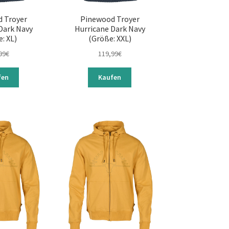
 Troyer
Pinewood Troyer
Dark Navy
Hurricane Dark Navy
: XL)
(Größe: XXL)
99
€
119,99
€
fen
Kaufen