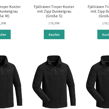
Troyer Koster
Fjällräven Troyer Koster
Fjällräven T
Dunkelgrau
mit Zipp Dunkelgrau
mit Zipp D
ße: M)
(Größe: S)
(Größe
,99
€
176,99
€
176,
ufen
Kaufen
Kau