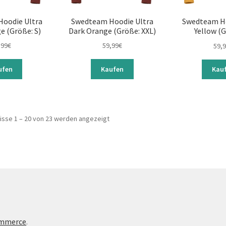
oodie Ultra
Swedteam Hoodie Ultra
Swedteam Ho
e (Größe: S)
Dark Orange (Größe: XXL)
Yellow (G
,99
€
59,99
€
59,
ufen
Kaufen
Kau
isse 1 – 20 von 23 werden angezeigt
ommerce
.