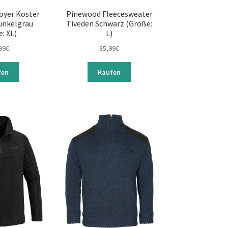
royer Koster
Pinewood Fleecesweater
unkelgrau
Tiveden Schwarz (Größe:
: XL)
L)
99
€
35,99
€
fen
Kaufen