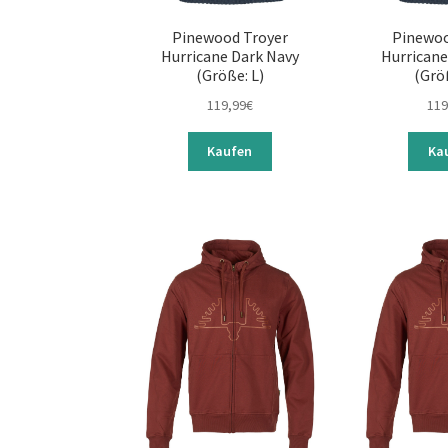
Pinewood Troyer
Pinewoo
Hurricane Dark Navy
Hurricane
(Größe: L)
(Grö
119,99
€
119
Kaufen
Ka