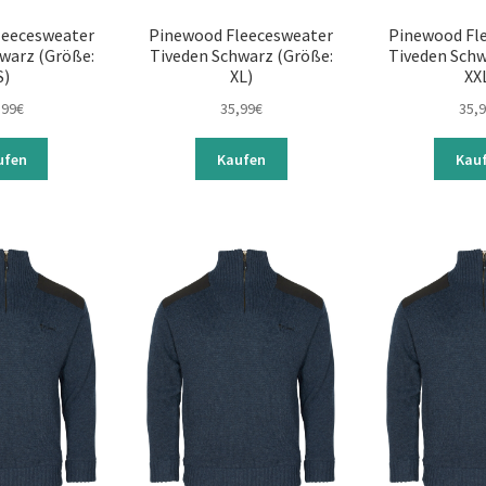
leecesweater
Pinewood Fleecesweater
Pinewood Fl
warz (Größe:
Tiveden Schwarz (Größe:
Tiveden Schw
S)
XL)
XX
,99
€
35,99
€
35,
ufen
Kaufen
Kau