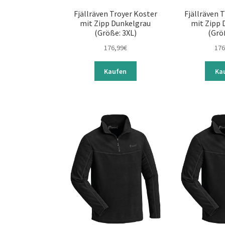
Fjällräven Troyer Koster
Fjällräven 
mit Zipp Dunkelgrau
mit Zipp 
(Größe: 3XL)
(Grö
176,99
€
176
Kaufen
Ka