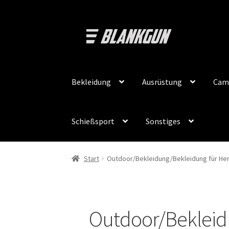
Zur
Zum
Navigation
Inhalt
springen
springen
Bekleidung
Ausrüstung
Cam
Schießsport
Sonstiges
Start
Outdoor/Bekleidung/Bekleidung für Herr
Outdoor/Bekleidu